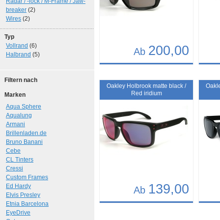
Radar / -lock / M-Frame / Jaw-
breaker
(2)
Wires
(2)
Typ
Vollrand
(6)
200,00
Ab
Halbrand
(5)
Details
Det
Filtern nach
Art.-Nr.: 10261
Art.-N
Oakley Holbrook matte black /
Oakle
Red iridium
Marken
Aqua Sphere
Aqualung
Armani
Brillenladen.de
Bruno Banani
Cebe
CL Tinters
Cressi
Custom Frames
139,00
Ed Hardy
Ab
Elvis Presley
Etnia Barcelona
Details
Det
EyeDrive