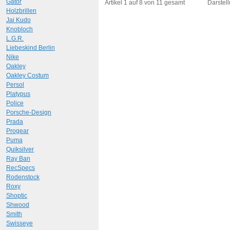
Art.-Nr.: 9272
Art.-N
Gator
Artikel 1 auf 8 von 11 gesamt
Darstell
Holzbrillen
Jai Kudo
Knobloch
L.G.R.
Liebeskind Berlin
Nike
Oakley
Oakley Costum
Persol
Platypus
Police
Porsche-Design
Prada
Progear
Puma
Quiksilver
Ray Ban
RecSpecs
Rodenstock
Roxy
Shoptic
Shwood
Smith
Swisseye