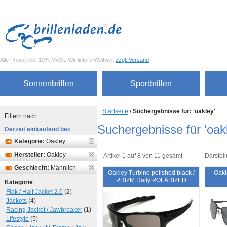
Alle Preise inkl. 19% MwSt. Wir liefern Weltweit
zzgl. Versand
Sonnenbrillen
Sportbrillen
Startseite
/
Suchergebnisse für: 'oakley'
Filtern nach
Suchergebnisse für 'oak
Derzeit einkaufend bei:
Kategorie:
Oakley
Hersteller:
Oakley
Artikel 1 auf 8 von 11 gesamt
Darstell
Geschlecht:
Männlich
Oakley Turbine polished black /
Oakl
PRIZM Daily POLARIZED
Kategorie
Flak / Half Jacket 2.0
(2)
Jackets
(4)
Racing Jacket / Jawbreaker
(1)
Lifestyle
(5)