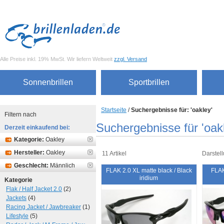
Alle Preise inkl. 19% MwSt. Wir liefern Weltweit
zzgl. Versand
Sonnenbrillen
Sportbrillen
Startseite
/
Suchergebnisse für: 'oakley'
Filtern nach
Suchergebnisse für 'oak
Derzeit einkaufend bei:
Kategorie:
Oakley
Hersteller:
Oakley
11 Artikel
Darstell
Geschlecht:
Männlich
FLAK 2.0 XL matte black / Black
FLAK
iridium
Kategorie
Flak / Half Jacket 2.0
(2)
Jackets
(4)
Racing Jacket / Jawbreaker
(1)
Lifestyle
(5)