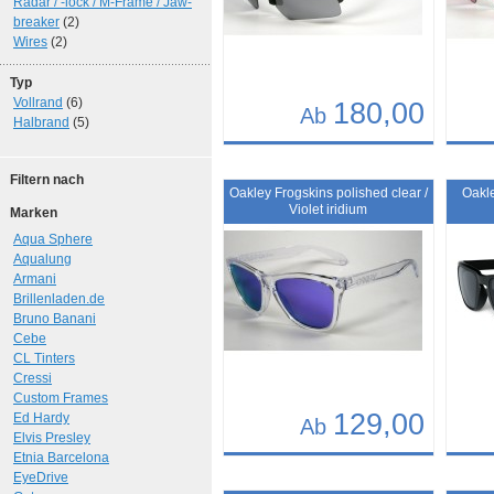
Radar / -lock / M-Frame / Jaw-
breaker
(2)
Wires
(2)
Typ
Vollrand
(6)
180,00
Ab
Halbrand
(5)
Details
Det
Filtern nach
Art.-Nr.: 10374
Art.-N
Oakley Frogskins polished clear /
Oakle
Violet iridium
Marken
Aqua Sphere
Aqualung
Armani
Brillenladen.de
Bruno Banani
Cebe
CL Tinters
Cressi
Custom Frames
129,00
Ed Hardy
Ab
Elvis Presley
Etnia Barcelona
Details
Det
EyeDrive