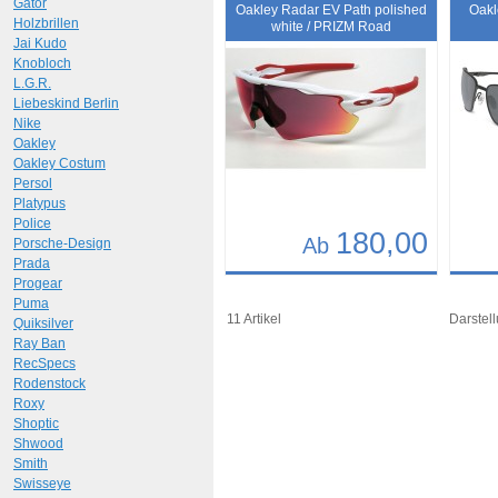
Art.-Nr.: 9411
Art.-N
Gator
Oakley Radar EV Path polished
Oakl
Holzbrillen
white / PRIZM Road
Jai Kudo
Knobloch
L.G.R.
Liebeskind Berlin
Nike
Oakley
Oakley Costum
Persol
Platypus
Police
180,00
Ab
Porsche-Design
Prada
Progear
Details
Det
Puma
Art.-Nr.: 10371
Art.-N
11 Artikel
Darstell
Quiksilver
Ray Ban
RecSpecs
Rodenstock
Roxy
Shoptic
Shwood
Smith
Swisseye