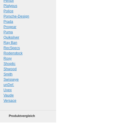
Persol
Platypus
Police
Porsche-Design
Prada
Progear
Puma
Quiksilver
Ray Ban
RecSpecs
Rodenstock
Roxy
Shoptic
Shwood
Smith
Swisseye
unDef.
Uvex
Vaude
Versace
Produktvergleich