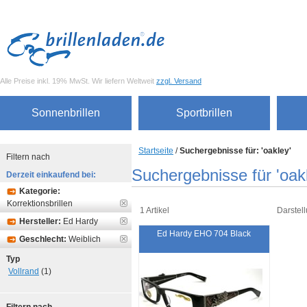
Alle Preise inkl. 19% MwSt. Wir liefern Weltweit
zzgl. Versand
Sonnenbrillen
Sportbrillen
Startseite
/
Suchergebnisse für: 'oakley'
Filtern nach
Suchergebnisse für 'oak
Derzeit einkaufend bei:
Kategorie:
Korrektionsbrillen
1 Artikel
Darstell
Hersteller:
Ed Hardy
Ed Hardy EHO 704 Black
Geschlecht:
Weiblich
Typ
Vollrand
(1)