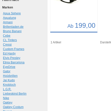
Filtern nach
Marken
Aqua Sphere
Aqualung
Armani
199,00
Ab
Brillenladen.de
Bruno Banani
Details
Cebe
CL Tinters
Art.-Nr.: 7068
1 Artikel
Darstell
Cressi
Custom Frames
Ed Hardy
Elvis Presley
Etnia Barcelona
EyeDrive
Gator
Holzbrillen
Jai Kudo
Knobloch
L.G.R.
Liebeskind Berlin
Nike
Oakley
Oakley Costum