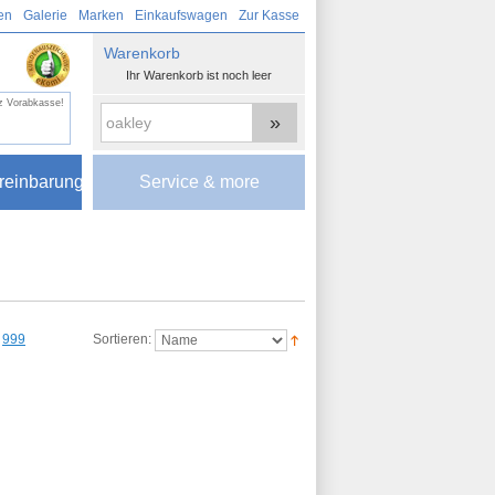
en
Galerie
Marken
Einkaufswagen
Zur Kasse
Warenkorb
Ihr Warenkorb ist noch leer
tz Vorabkasse!
»
reinbarung
Service & more
999
Sortieren: