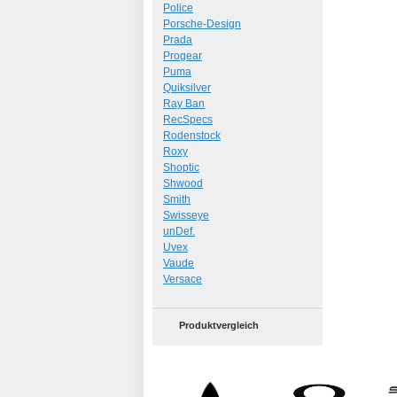
Police
Porsche-Design
Prada
Progear
Puma
Quiksilver
Ray Ban
RecSpecs
Rodenstock
Roxy
Shoptic
Shwood
Smith
Swisseye
unDef.
Uvex
Vaude
Versace
Produktvergleich