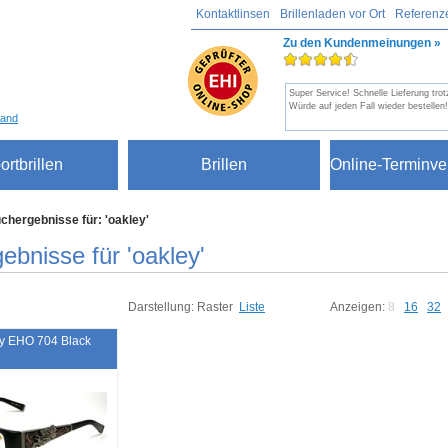
Kontaktlinsen
Brillenladen vor Ort
Referenz
Zu den Kundenmeinungen »
Super Service! Schnelle Lieferung tro
Würde auf jeden Fall wieder bestellen!
sand
ortbrillen
Brillen
Online-Terminve
chergebnisse für: 'oakley'
ebnisse für 'oakley'
Darstellung:
Raster
Liste
Anzeigen:
8
16
32
y EHO 704 Black