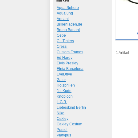
Marken
Aqua Sphere
Aqualung
Armani
Brillenladen.de
Bruno Banani
Cebe
CL Tinters
Details
Cressi
Art.-Nr.: 70
Custom Frames
1 Artikel
Ed Hardy
Elvis Presley
Etnia Barcelona
EyeDrive
Gator
Holzbrillen
Jai Kudo
Knobloch
L.G.R.
Liebeskind Berlin
Nike
Oakley
Oakley Costum
Persol
Platypus