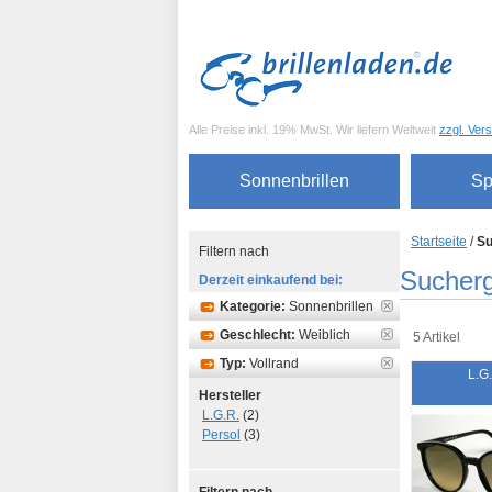
Alle Preise inkl. 19% MwSt. Wir liefern Weltweit
zzgl. Ver
Sonnenbrillen
Sp
Startseite
/
Su
Filtern nach
Sucherg
Derzeit einkaufend bei:
Kategorie:
Sonnenbrillen
Geschlecht:
Weiblich
5 Artikel
Typ:
Vollrand
L.G
Hersteller
L.G.R.
(2)
Persol
(3)