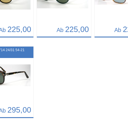
225,00
225,00
2
Ab
Ab
Ab
Details
Details
422
Art.-Nr.: 10419
Art.-Nr.: 9717
714 24/31 54-21
295,00
Ab