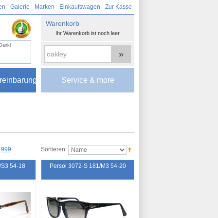
en
Galerie
Marken
Einkaufswagen
Zur Kasse
Warenkorb
Ihr Warenkorb ist noch leer
 Dank!
»
reinbarung
Service & more
999
Sortieren:
/S3 54-18
Persol 3072-S 181/M3 54-20