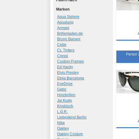
Filtern nach
Marken
Aqua Sphere
Aqualung
Armani
Brillenladen.de
Bruno Banani
Details
Cebe
CL Tinters
Art.-Nr.: 10
Persol 
Cressi
Custom Frames
Ed Hardy
Elvis Presley
Etnia Barcelona
EyeDrive
Gator
Holzbrillen
Jai Kudo
Knobloch
L.G.R.
Liebeskind Berlin
Nike
Oakley
Details
Oakley Costum