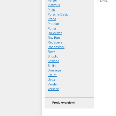
Art.-Nr.: 97
Persol
5 Artikel
Platypus
Police
Porsche-Design
Prada
Progear
Puma
Quiksilver
Ray Ban
RecSpecs
Rodenstock
Roxy
Shoptic
Shwood
Smith
Swisseye
unDef.
Uvex
Vaude
Versace
Produktvergleich