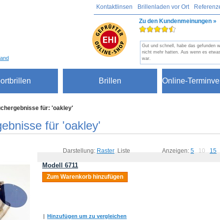
Kontaktlinsen
Brillenladen vor Ort
Referenz
Zu den Kundenmeinungen »
Gut und schnell, habe das gefunden 
nicht mehr hatten. Aus wenn es etwas
sand
war.
ortbrillen
Brillen
Online-Terminve
chergebnisse für: 'oakley'
ebnisse für 'oakley'
Darstellung:
Raster
Liste
Anzeigen:
5
10
15
Modell 6711
Zum Warenkorb hinzufügen
|
Hinzufügen um zu vergleichen