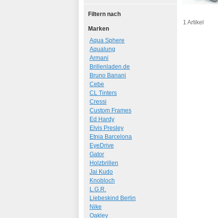
Filtern nach
1 Artikel
Marken
Aqua Sphere
Aqualung
Armani
Brillenladen.de
Bruno Banani
Cebe
CL Tinters
Cressi
Custom Frames
Ed Hardy
Elvis Presley
Etnia Barcelona
EyeDrive
Gator
Holzbrillen
Jai Kudo
Knobloch
L.G.R.
Liebeskind Berlin
Nike
Oakley