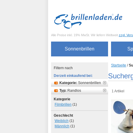
Alle Preise inkl. 19% MwSt. Wir liefern Weltweit
zzgl. Ver
Sonnenbrillen
Sp
Startseite
/
Su
Filtern nach
Sucherg
Derzeit einkaufend bei:
Kategorie:
Sonnenbrillen
Typ:
Randlos
1 Artikel
Kategorie
Filmbrillen
(1)
Geschlecht
Weiblich
(1)
Männlich
(1)