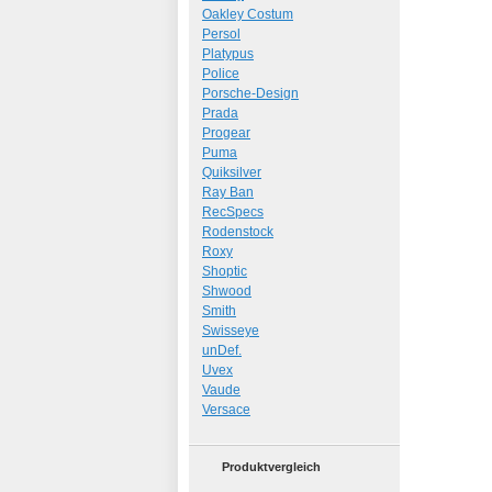
Oakley Costum
Persol
Platypus
Police
Porsche-Design
Prada
Progear
Puma
Quiksilver
Ray Ban
RecSpecs
Rodenstock
Roxy
Shoptic
Shwood
Smith
Swisseye
unDef.
Uvex
Vaude
Versace
Produktvergleich