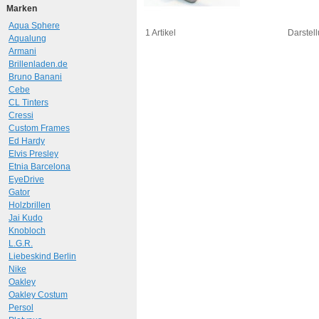
Marken
Aqua Sphere
1 Artikel
Darstell
Aqualung
Armani
Brillenladen.de
Bruno Banani
Cebe
CL Tinters
Cressi
Custom Frames
Ed Hardy
Elvis Presley
Etnia Barcelona
EyeDrive
Gator
Holzbrillen
Jai Kudo
Knobloch
L.G.R.
Liebeskind Berlin
Nike
Oakley
Oakley Costum
Persol