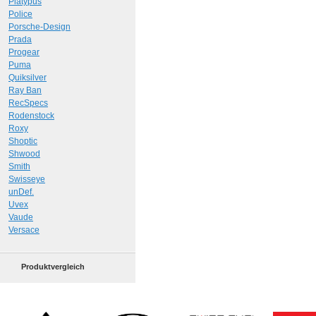
Platypus
Police
Porsche-Design
Prada
Progear
Puma
Quiksilver
Ray Ban
RecSpecs
Rodenstock
Roxy
Shoptic
Shwood
Smith
Swisseye
unDef.
Uvex
Vaude
Versace
Produktvergleich