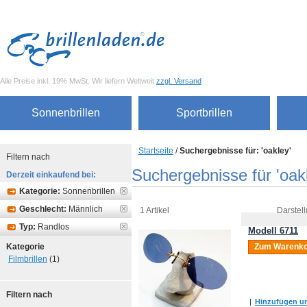
Alle Preise inkl. 19% MwSt. Wir liefern Weltweit
zzgl. Versand
Sonnenbrillen
Sportbrillen
Startseite
/
Suchergebnisse für: 'oakley'
Filtern nach
Suchergebnisse für 'oak
Derzeit einkaufend bei:
Kategorie:
Sonnenbrillen
Geschlecht:
Männlich
1 Artikel
Darstell
Typ:
Randlos
Modell 6711
Kategorie
Zum Warenko
Filmbrillen
(1)
Filtern nach
|
Hinzufügen um