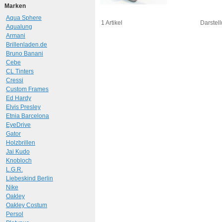
Marken
Aqua Sphere
1 Artikel
Darstell
Aqualung
Armani
Brillenladen.de
Bruno Banani
Cebe
CL Tinters
Cressi
Custom Frames
Ed Hardy
Elvis Presley
Etnia Barcelona
EyeDrive
Gator
Holzbrillen
Jai Kudo
Knobloch
L.G.R.
Liebeskind Berlin
Nike
Oakley
Oakley Costum
Persol