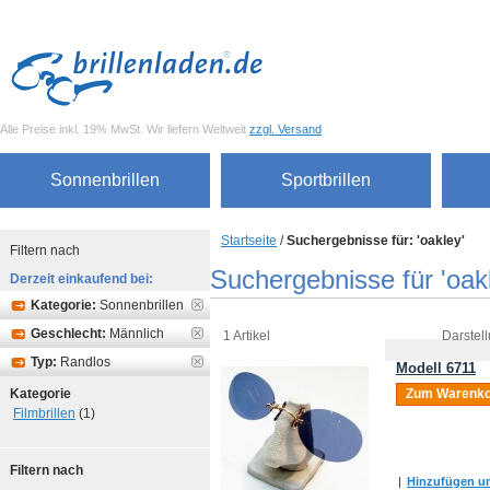
Alle Preise inkl. 19% MwSt. Wir liefern Weltweit
zzgl. Versand
Sonnenbrillen
Sportbrillen
Startseite
/
Suchergebnisse für: 'oakley'
Filtern nach
Suchergebnisse für 'oak
Derzeit einkaufend bei:
Kategorie:
Sonnenbrillen
Geschlecht:
Männlich
1 Artikel
Darstell
Typ:
Randlos
Modell 6711
Kategorie
Zum Warenko
Filmbrillen
(1)
Filtern nach
|
Hinzufügen um