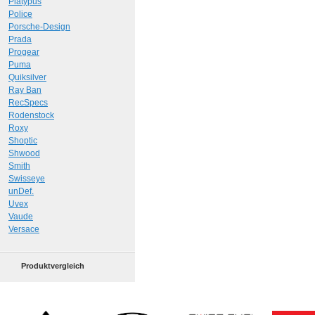
Platypus
Police
Porsche-Design
Prada
Progear
Puma
Quiksilver
Ray Ban
RecSpecs
Rodenstock
Roxy
Shoptic
Shwood
Smith
Swisseye
unDef.
Uvex
Vaude
Versace
Produktvergleich