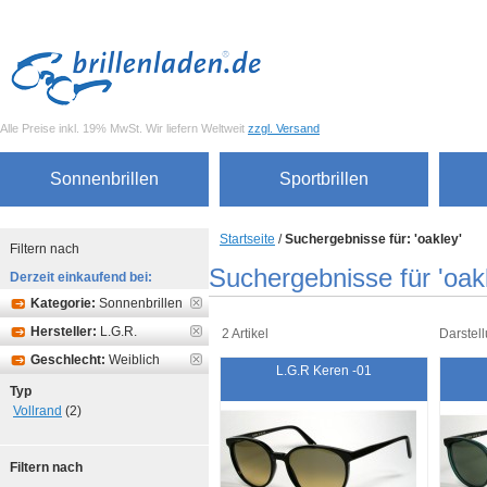
Alle Preise inkl. 19% MwSt. Wir liefern Weltweit
zzgl. Versand
Sonnenbrillen
Sportbrillen
Startseite
/
Suchergebnisse für: 'oakley'
Filtern nach
Suchergebnisse für 'oak
Derzeit einkaufend bei:
Kategorie:
Sonnenbrillen
Hersteller:
L.G.R.
2 Artikel
Darstell
Geschlecht:
Weiblich
L.G.R Keren -01
Typ
Vollrand
(2)
Filtern nach