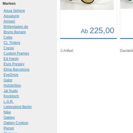
Marken
Aqua Sphere
Aqualung
Armani
Brillenladen.de
225,00
Ab
Bruno Banani
Cebe
Details
Det
CL Tinters
Cressi
Art.-Nr.: 10422
Art.-N
2 Artikel
Darstell
Custom Frames
Ed Hardy
Elvis Presley
Etnia Barcelona
EyeDrive
Gator
Holzbrillen
Jai Kudo
Knobloch
L.G.R.
Liebeskind Berlin
Nike
Oakley
Oakley Costum
Persol