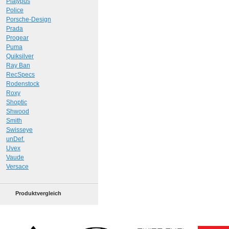
Platypus
Police
Porsche-Design
Prada
Progear
Puma
Quiksilver
Ray Ban
RecSpecs
Rodenstock
Roxy
Shoptic
Shwood
Smith
Swisseye
unDef.
Uvex
Vaude
Versace
Produktvergleich