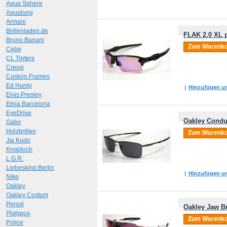
Aqua Sphere
Aqualung
Armani
Brillenladen.de
FLAK 2.0 XL p
Bruno Banani
Zum Warenko
Cebe
CL Tinters
Cressi
Custom Frames
Ed Hardy
|
Hinzufügen um
Elvis Presley
Etnia Barcelona
EyeDrive
Oakley Conduc
Gator
Holzbrillen
Zum Warenko
Jai Kudo
Knobloch
L.G.R.
Liebeskind Berlin
|
Hinzufügen um
Nike
Oakley
Oakley Costum
Persol
Oakley Jaw B
Platypus
Zum Warenko
Police