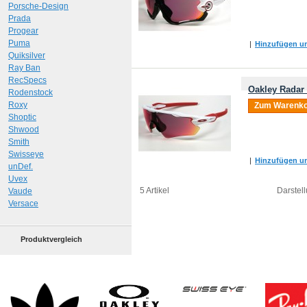
Porsche-Design
Prada
Progear
Puma
|
Hinzufügen um
Quiksilver
Ray Ban
RecSpecs
Oakley Radar
Rodenstock
Roxy
Zum Warenko
Shoptic
Shwood
Smith
Swisseye
|
Hinzufügen um
unDef.
Uvex
5 Artikel
Darstell
Vaude
Versace
Produktvergleich