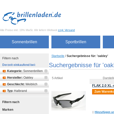
Alle Preise inkl. 19% MwSt. Wir liefern Weltweit
zzgl. Versand
Sonnenbrillen
Sportbrillen
Startseite
/
Suchergebnisse für: 'oakley'
Filtern nach
Suchergebnisse für 'oak
Derzeit einkaufend bei:
Kategorie:
Sonnenbrillen
Hersteller:
Oakley
5 Artikel
Darstell
Geschlecht:
Weiblich
FLAK 2.0 XL m
Typ:
Halbrand
Zum Warenko
Filtern nach
Marken
|
Hinzufügen um